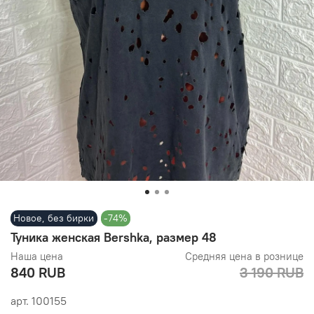
Новое, без бирки
-74%
Туника женская Bershka, размер 48
Наша цена
Средняя цена в рознице
840 RUB
3 190 RUB
арт.
100155