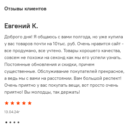
Отзывы клиентов
Евгений К.
В
то
Доброго дня! Я общаюсь с вами полгода, но уже купила
О
у вас товаров почти на 10тыс. руб. Очень нравится сайт -
г
все продумано, все учтено. Товары хорошего качества,
совсем не похожи на секонд как мы его успели узнать.
15
Постоянные обновления и скидки, причем
существенные. Обслуживание покупателей прекрасное,
а ведь мы с вами на расстоянии. Вам большой респект!
Очень приятно у вас покупать вещи, вот просто очень
приятно! Вы молодцы, так держать!
13.04.24г