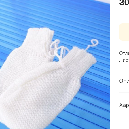
30
Отл
Лис
Оп
Хар