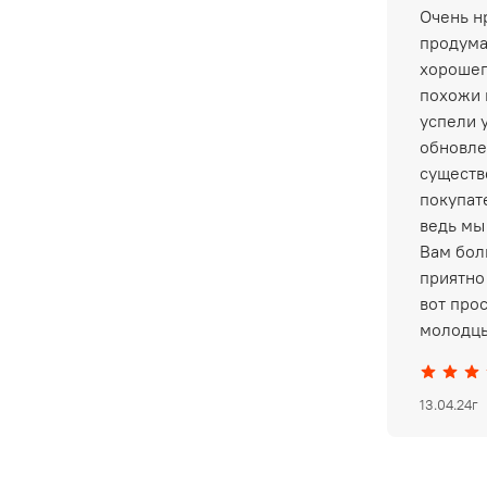
Очень нр
продума
хорошег
похожи 
успели 
обновле
существ
покупат
ведь мы
Вам бол
приятно 
вот про
молодцы
13.04.24г