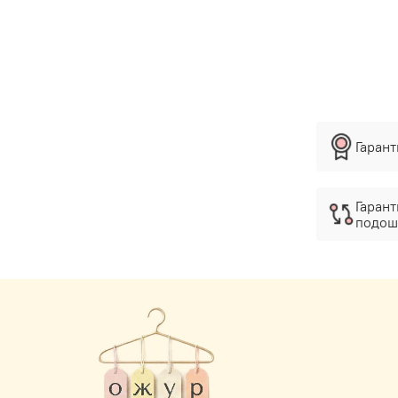
Гаран
Гарант
подош