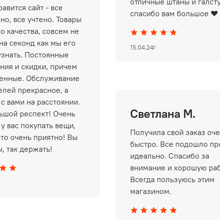
отличные штаны и галст
авится сайт - все
спасибо вам большое ❤️
но, все учтено. Товары
о качества, совсем не
на секонд как мы его
15.04.24г
узнать. Постоянные
ния и скидки, причем
енные. Обслуживание
елей прекрасное, а
 с вами на расстоянии.
Светлана М.
ьшой респект! Очень
у вас покупать вещи,
Получила свой заказ оч
сто очень приятно! Вы
быстро. Все подошло пр
, так держать!
идеально. Спасибо за
внимание и хорошую раб
Всегда пользуюсь этим
магазином.