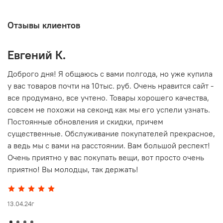
Отзывы клиентов
Евгений К.
В
то
Доброго дня! Я общаюсь с вами полгода, но уже купила
О
у вас товаров почти на 10тыс. руб. Очень нравится сайт -
г
все продумано, все учтено. Товары хорошего качества,
совсем не похожи на секонд как мы его успели узнать.
15
Постоянные обновления и скидки, причем
существенные. Обслуживание покупателей прекрасное,
а ведь мы с вами на расстоянии. Вам большой респект!
Очень приятно у вас покупать вещи, вот просто очень
приятно! Вы молодцы, так держать!
13.04.24г