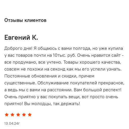
Отзывы клиентов
Евгений К.
В
то
Доброго дня! Я общаюсь с вами полгода, но уже купила
О
у вас товаров почти на 10тыс. руб. Очень нравится сайт -
г
все продумано, все учтено. Товары хорошего качества,
совсем не похожи на секонд как мы его успели узнать.
15
Постоянные обновления и скидки, причем
существенные. Обслуживание покупателей прекрасное,
а ведь мы с вами на расстоянии. Вам большой респект!
Очень приятно у вас покупать вещи, вот просто очень
приятно! Вы молодцы, так держать!
13.04.24г