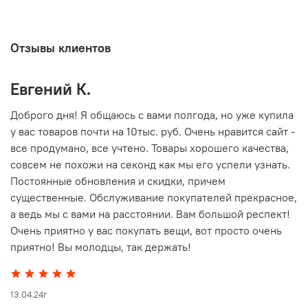
Отзывы клиентов
Евгений К.
В
то
Доброго дня! Я общаюсь с вами полгода, но уже купила
О
у вас товаров почти на 10тыс. руб. Очень нравится сайт -
г
все продумано, все учтено. Товары хорошего качества,
совсем не похожи на секонд как мы его успели узнать.
15
Постоянные обновления и скидки, причем
существенные. Обслуживание покупателей прекрасное,
а ведь мы с вами на расстоянии. Вам большой респект!
Очень приятно у вас покупать вещи, вот просто очень
приятно! Вы молодцы, так держать!
13.04.24г