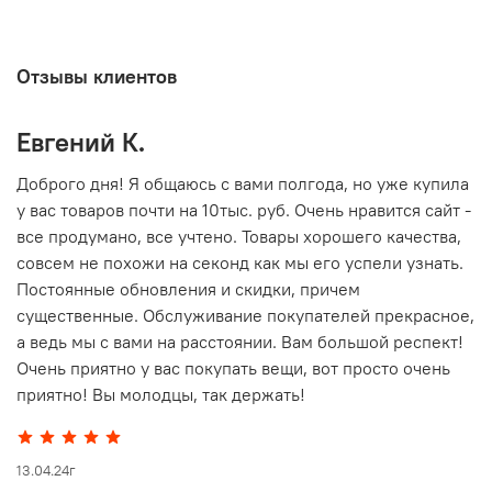
Отзывы клиентов
Евгений К.
В
то
Доброго дня! Я общаюсь с вами полгода, но уже купила
О
у вас товаров почти на 10тыс. руб. Очень нравится сайт -
г
все продумано, все учтено. Товары хорошего качества,
совсем не похожи на секонд как мы его успели узнать.
15
Постоянные обновления и скидки, причем
существенные. Обслуживание покупателей прекрасное,
а ведь мы с вами на расстоянии. Вам большой респект!
Очень приятно у вас покупать вещи, вот просто очень
приятно! Вы молодцы, так держать!
13.04.24г