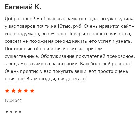
Евгений К.
В
то
Доброго дня! Я общаюсь с вами полгода, но уже купила
О
у вас товаров почти на 10тыс. руб. Очень нравится сайт -
г
все продумано, все учтено. Товары хорошего качества,
совсем не похожи на секонд как мы его успели узнать.
15
Постоянные обновления и скидки, причем
существенные. Обслуживание покупателей прекрасное,
а ведь мы с вами на расстоянии. Вам большой респект!
Очень приятно у вас покупать вещи, вот просто очень
приятно! Вы молодцы, так держать!
13.04.24г