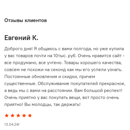
Отзывы клиентов
Евгений К.
В
то
Доброго дня! Я общаюсь с вами полгода, но уже купила
О
у вас товаров почти на 10тыс. руб. Очень нравится сайт -
г
все продумано, все учтено. Товары хорошего качества,
совсем не похожи на секонд как мы его успели узнать.
15
Постоянные обновления и скидки, причем
существенные. Обслуживание покупателей прекрасное,
а ведь мы с вами на расстоянии. Вам большой респект!
Очень приятно у вас покупать вещи, вот просто очень
приятно! Вы молодцы, так держать!
13.04.24г