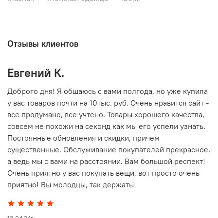
Отзывы клиентов
Евгений К.
В
то
Доброго дня! Я общаюсь с вами полгода, но уже купила
О
у вас товаров почти на 10тыс. руб. Очень нравится сайт -
г
все продумано, все учтено. Товары хорошего качества,
совсем не похожи на секонд как мы его успели узнать.
15
Постоянные обновления и скидки, причем
существенные. Обслуживание покупателей прекрасное,
а ведь мы с вами на расстоянии. Вам большой респект!
Очень приятно у вас покупать вещи, вот просто очень
приятно! Вы молодцы, так держать!