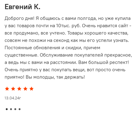
Евгений К.
В
то
Доброго дня! Я общаюсь с вами полгода, но уже купила
О
у вас товаров почти на 10тыс. руб. Очень нравится сайт -
г
все продумано, все учтено. Товары хорошего качества,
совсем не похожи на секонд как мы его успели узнать.
15
Постоянные обновления и скидки, причем
существенные. Обслуживание покупателей прекрасное,
а ведь мы с вами на расстоянии. Вам большой респект!
Очень приятно у вас покупать вещи, вот просто очень
приятно! Вы молодцы, так держать!
13.04.24г