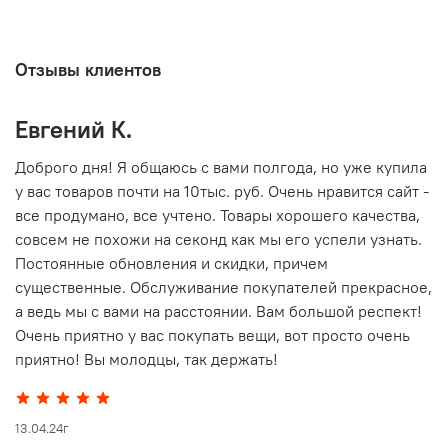
Отзывы клиентов
Евгений К.
В
то
Доброго дня! Я общаюсь с вами полгода, но уже купила
О
у вас товаров почти на 10тыс. руб. Очень нравится сайт -
г
все продумано, все учтено. Товары хорошего качества,
совсем не похожи на секонд как мы его успели узнать.
15
Постоянные обновления и скидки, причем
существенные. Обслуживание покупателей прекрасное,
а ведь мы с вами на расстоянии. Вам большой респект!
Очень приятно у вас покупать вещи, вот просто очень
приятно! Вы молодцы, так держать!
13.04.24г