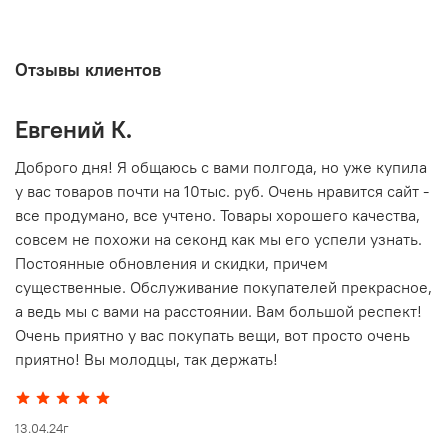
Отзывы клиентов
Евгений К.
В
то
Доброго дня! Я общаюсь с вами полгода, но уже купила
О
у вас товаров почти на 10тыс. руб. Очень нравится сайт -
г
все продумано, все учтено. Товары хорошего качества,
совсем не похожи на секонд как мы его успели узнать.
15
Постоянные обновления и скидки, причем
существенные. Обслуживание покупателей прекрасное,
а ведь мы с вами на расстоянии. Вам большой респект!
Очень приятно у вас покупать вещи, вот просто очень
приятно! Вы молодцы, так держать!
13.04.24г