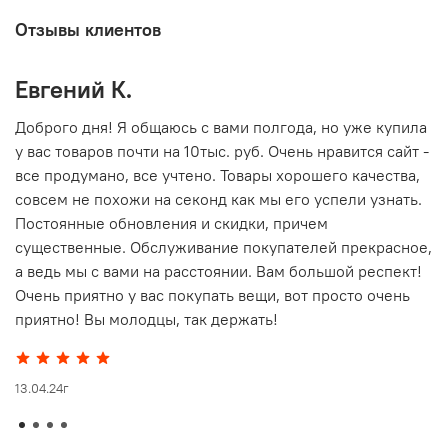
Отзывы клиентов
Евгений К.
В
то
Доброго дня! Я общаюсь с вами полгода, но уже купила
О
у вас товаров почти на 10тыс. руб. Очень нравится сайт -
г
все продумано, все учтено. Товары хорошего качества,
совсем не похожи на секонд как мы его успели узнать.
15
Постоянные обновления и скидки, причем
существенные. Обслуживание покупателей прекрасное,
а ведь мы с вами на расстоянии. Вам большой респект!
Очень приятно у вас покупать вещи, вот просто очень
приятно! Вы молодцы, так держать!
13.04.24г