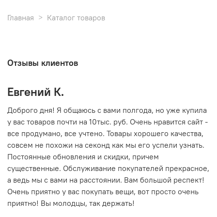
Главная
Каталог товаров
Отзывы клиентов
Евгений К.
В
то
Доброго дня! Я общаюсь с вами полгода, но уже купила
О
у вас товаров почти на 10тыс. руб. Очень нравится сайт -
г
все продумано, все учтено. Товары хорошего качества,
совсем не похожи на секонд как мы его успели узнать.
15
Постоянные обновления и скидки, причем
существенные. Обслуживание покупателей прекрасное,
а ведь мы с вами на расстоянии. Вам большой респект!
Очень приятно у вас покупать вещи, вот просто очень
приятно! Вы молодцы, так держать!