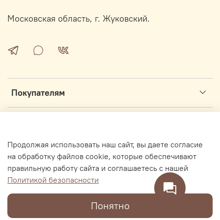
Московская область, г. Жуковский.
Покупателям
Информация
Продолжая использовать наш сайт, вы даете согласие
Интернет магазин секонд-хенд ОЖУР.ру основан в 2017 году
на обработку файлов cookie, которые обеспечивают
правильную работу сайта и соглашаетесь с нашей
Политикой безопасности
В корзину
Понятно