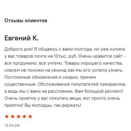
Отзывы клиентов
Евгений К.
В
то
Доброго дня! Я общаюсь с вами полгода, но уже купила
О
у вас товаров почти на 10тыс. руб. Очень нравится сайт -
г
все продумано, все учтено. Товары хорошего качества,
совсем не похожи на секонд как мы его успели узнать.
15
Постоянные обновления и скидки, причем
существенные. Обслуживание покупателей прекрасное,
а ведь мы с вами на расстоянии. Вам большой респект!
Очень приятно у вас покупать вещи, вот просто очень
приятно! Вы молодцы, так держать!
13.04.24г