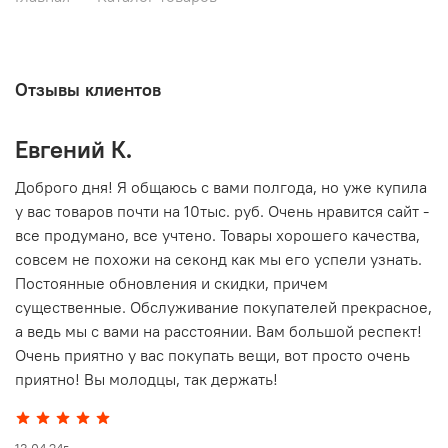
Отзывы клиентов
Евгений К.
В
то
Доброго дня! Я общаюсь с вами полгода, но уже купила
О
у вас товаров почти на 10тыс. руб. Очень нравится сайт -
г
все продумано, все учтено. Товары хорошего качества,
совсем не похожи на секонд как мы его успели узнать.
15
Постоянные обновления и скидки, причем
существенные. Обслуживание покупателей прекрасное,
а ведь мы с вами на расстоянии. Вам большой респект!
Очень приятно у вас покупать вещи, вот просто очень
приятно! Вы молодцы, так держать!