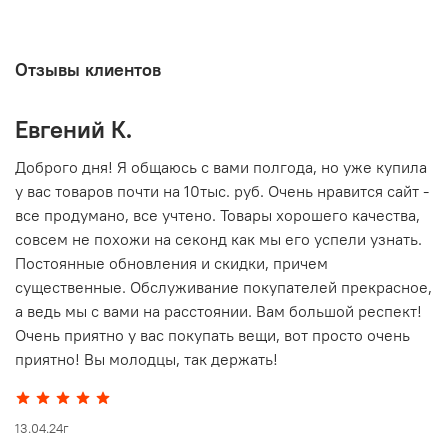
Отзывы клиентов
Евгений К.
В
то
Доброго дня! Я общаюсь с вами полгода, но уже купила
О
у вас товаров почти на 10тыс. руб. Очень нравится сайт -
г
все продумано, все учтено. Товары хорошего качества,
совсем не похожи на секонд как мы его успели узнать.
15
Постоянные обновления и скидки, причем
существенные. Обслуживание покупателей прекрасное,
а ведь мы с вами на расстоянии. Вам большой респект!
Очень приятно у вас покупать вещи, вот просто очень
приятно! Вы молодцы, так держать!
13.04.24г