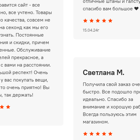
отличные штаны и галст
авится сайт - все
спасибо вам большое ❤️
но, все учтено. Товары
о качества, совсем не
на секонд как мы его
15.04.24г
узнать. Постоянные
ния и скидки, причем
енные. Обслуживание
елей прекрасное, а
 с вами на расстоянии.
Светлана М.
ьшой респект! Очень
у вас покупать вещи,
Получила свой заказ оч
сто очень приятно! Вы
быстро. Все подошло пр
, так держать!
идеально. Спасибо за
внимание и хорошую раб
Всегда пользуюсь этим
магазином.