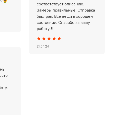
ук🌻
соответствует описанию.
Замеры правильные. Отправка
быстрая. Все вещи в хорошем
состоянии. Спасибо за вашу
работу!!!
21.04.24г
ень
осто
оту.