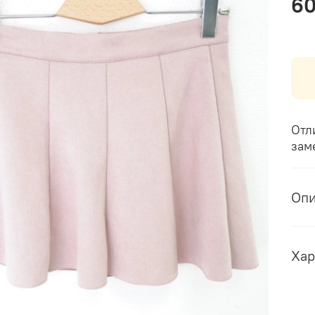
6
Отл
зам
Оп
Хар