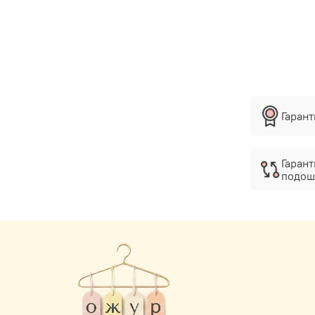
Гаран
Гарант
подош