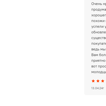
Очень нр
продума
хорошег
похожи 
успели 
обновле
существ
покупат
ведь мы
Вам бол
приятно 
вот про
молодцы
13.04.24г