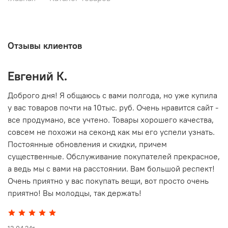
Отзывы клиентов
Евгений К.
В
то
Доброго дня! Я общаюсь с вами полгода, но уже купила
О
у вас товаров почти на 10тыс. руб. Очень нравится сайт -
г
все продумано, все учтено. Товары хорошего качества,
совсем не похожи на секонд как мы его успели узнать.
15
Постоянные обновления и скидки, причем
существенные. Обслуживание покупателей прекрасное,
а ведь мы с вами на расстоянии. Вам большой респект!
Очень приятно у вас покупать вещи, вот просто очень
приятно! Вы молодцы, так держать!