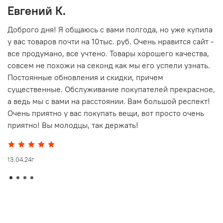
Евгений К.
В
то
Доброго дня! Я общаюсь с вами полгода, но уже купила
О
у вас товаров почти на 10тыс. руб. Очень нравится сайт -
г
все продумано, все учтено. Товары хорошего качества,
совсем не похожи на секонд как мы его успели узнать.
15
Постоянные обновления и скидки, причем
существенные. Обслуживание покупателей прекрасное,
а ведь мы с вами на расстоянии. Вам большой респект!
Очень приятно у вас покупать вещи, вот просто очень
приятно! Вы молодцы, так держать!
13.04.24г