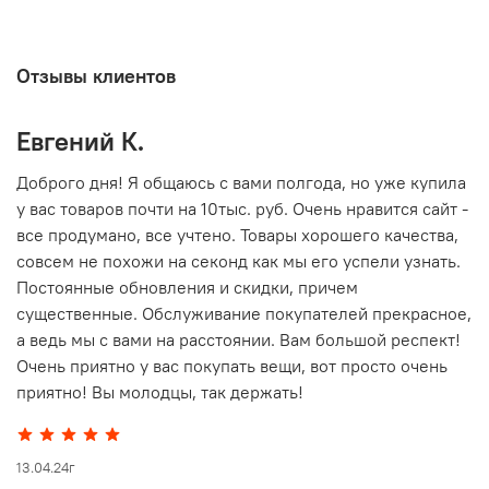
Отзывы клиентов
Евгений К.
В
то
Доброго дня! Я общаюсь с вами полгода, но уже купила
О
у вас товаров почти на 10тыс. руб. Очень нравится сайт -
г
все продумано, все учтено. Товары хорошего качества,
совсем не похожи на секонд как мы его успели узнать.
15
Постоянные обновления и скидки, причем
существенные. Обслуживание покупателей прекрасное,
а ведь мы с вами на расстоянии. Вам большой респект!
Очень приятно у вас покупать вещи, вот просто очень
приятно! Вы молодцы, так держать!
13.04.24г