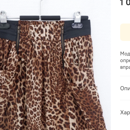
1 
Мод
опр
впр
Оп
Хар