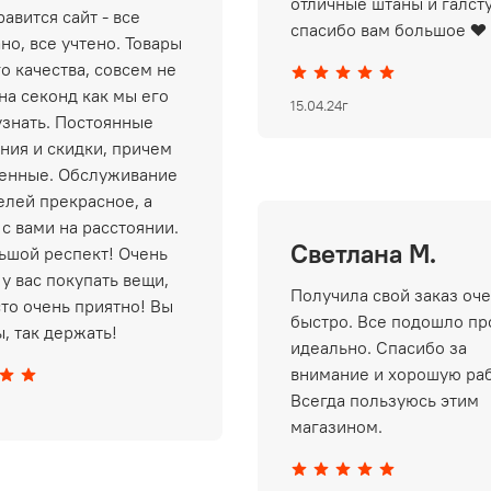
отличные штаны и галст
авится сайт - все
спасибо вам большое ❤️
но, все учтено. Товары
о качества, совсем не
на секонд как мы его
15.04.24г
узнать. Постоянные
ния и скидки, причем
енные. Обслуживание
елей прекрасное, а
 с вами на расстоянии.
Светлана М.
ьшой респект! Очень
у вас покупать вещи,
Получила свой заказ оч
сто очень приятно! Вы
быстро. Все подошло пр
, так держать!
идеально. Спасибо за
внимание и хорошую раб
Всегда пользуюсь этим
магазином.