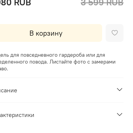
080 RUB
3 599 RUB
В корзину
ель для повседневного гардероба или для
еделенного повода. Листайте фото с замерами
аво.
исание
актеристики