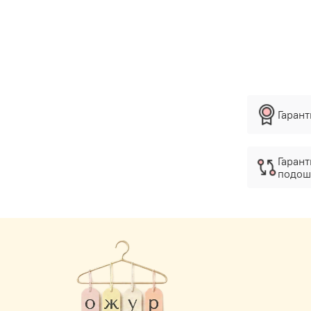
Гаран
Гарант
подош