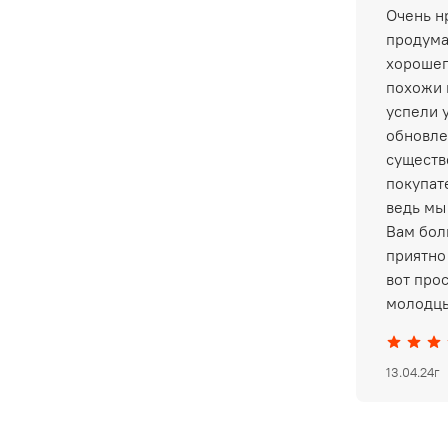
Очень нр
продума
хорошег
похожи 
успели 
обновле
существ
покупат
ведь мы
Вам бол
приятно 
вот про
молодцы
13.04.24г