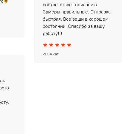
ук🌻
соответствует описанию.
Замеры правильные. Отправка
быстрая. Все вещи в хорошем
состоянии. Спасибо за вашу
работу!!!
21.04.24г
ень
осто
оту.