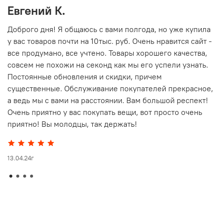
Евгений К.
В
то
Доброго дня! Я общаюсь с вами полгода, но уже купила
О
у вас товаров почти на 10тыс. руб. Очень нравится сайт -
г
все продумано, все учтено. Товары хорошего качества,
совсем не похожи на секонд как мы его успели узнать.
15
Постоянные обновления и скидки, причем
существенные. Обслуживание покупателей прекрасное,
а ведь мы с вами на расстоянии. Вам большой респект!
Очень приятно у вас покупать вещи, вот просто очень
приятно! Вы молодцы, так держать!
13.04.24г