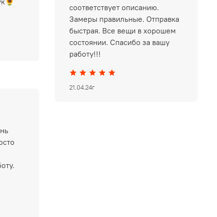
ук🌻
соответствует описанию.
Замеры правильные. Отправка
быстрая. Все вещи в хорошем
состоянии. Спасибо за вашу
работу!!!
21.04.24г
ень
осто
оту.