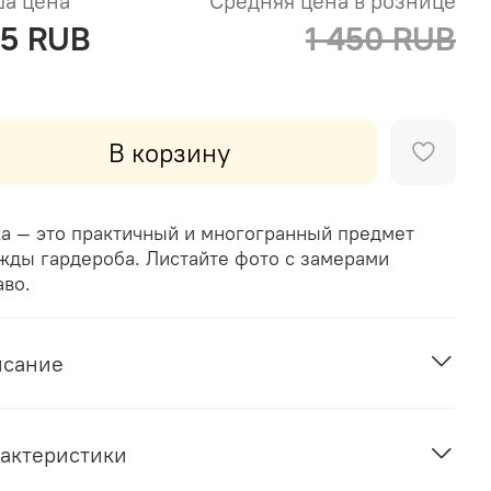
а цена
Средняя цена в рознице
5 RUB
1 450 RUB
В корзину
а — это практичный и многогранный предмет
жды гардероба.
Листайте фото с замерами
аво.
исание
актеристики