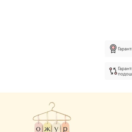
Гаран
Гарант
подош