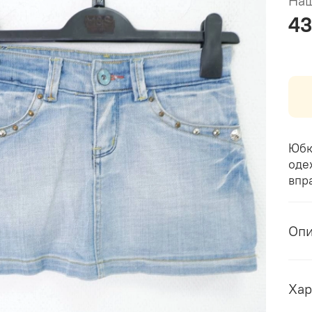
Наш
43
Юбк
оде
впр
Оп
Хар