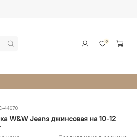
0
С-44670
ка W&W Jeans джинсовая на 10-12
т