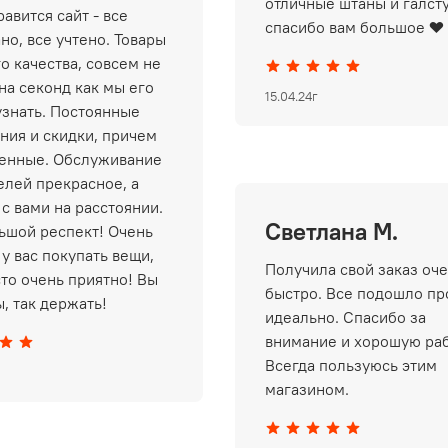
отличные штаны и галст
авится сайт - все
спасибо вам большое ❤️
но, все учтено. Товары
о качества, совсем не
на секонд как мы его
15.04.24г
узнать. Постоянные
ния и скидки, причем
енные. Обслуживание
елей прекрасное, а
 с вами на расстоянии.
Светлана М.
ьшой респект! Очень
у вас покупать вещи,
Получила свой заказ оч
сто очень приятно! Вы
быстро. Все подошло пр
, так держать!
идеально. Спасибо за
внимание и хорошую раб
Всегда пользуюсь этим
магазином.