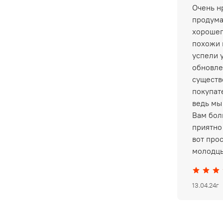
Очень нр
продума
хорошег
похожи 
успели 
обновле
существ
покупат
ведь мы
Вам бол
приятно 
вот про
молодцы
13.04.24г