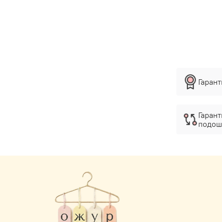
Гаран
Гарант
подош