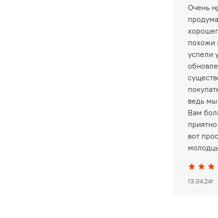
Очень нр
продума
хорошег
похожи 
успели 
обновле
существ
покупат
ведь мы
Вам бол
приятно 
вот про
молодцы
13.04.24г