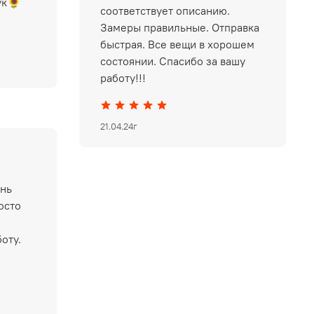
ук🌻
соответствует описанию.
Замеры правильные. Отправка
быстрая. Все вещи в хорошем
состоянии. Спасибо за вашу
работу!!!
21.04.24г
ень
осто
оту.