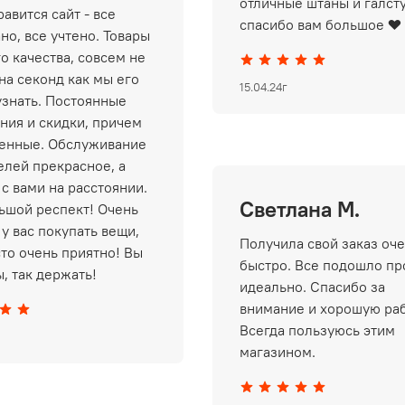
отличные штаны и галст
авится сайт - все
спасибо вам большое ❤️
но, все учтено. Товары
о качества, совсем не
на секонд как мы его
15.04.24г
узнать. Постоянные
ния и скидки, причем
енные. Обслуживание
елей прекрасное, а
 с вами на расстоянии.
Светлана М.
ьшой респект! Очень
у вас покупать вещи,
Получила свой заказ оч
сто очень приятно! Вы
быстро. Все подошло пр
, так держать!
идеально. Спасибо за
внимание и хорошую раб
Всегда пользуюсь этим
магазином.