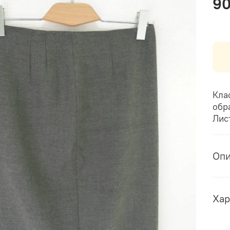
9
Кла
обр
Лис
Оп
Хар