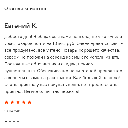
Отзывы клиентов
Евгений К.
В
то
Доброго дня! Я общаюсь с вами полгода, но уже купила
О
у вас товаров почти на 10тыс. руб. Очень нравится сайт -
г
все продумано, все учтено. Товары хорошего качества,
совсем не похожи на секонд как мы его успели узнать.
15
Постоянные обновления и скидки, причем
существенные. Обслуживание покупателей прекрасное,
а ведь мы с вами на расстоянии. Вам большой респект!
Очень приятно у вас покупать вещи, вот просто очень
приятно! Вы молодцы, так держать!
13.04.24г