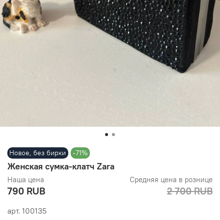
Новое, без бирки
-71%
Женская сумка-клатч Zara
Наша цена
Средняя цена в рознице
790 RUB
2 700 RUB
арт.
100135