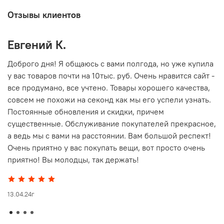
Отзывы клиентов
Евгений К.
В
то
Доброго дня! Я общаюсь с вами полгода, но уже купила
О
у вас товаров почти на 10тыс. руб. Очень нравится сайт -
г
все продумано, все учтено. Товары хорошего качества,
совсем не похожи на секонд как мы его успели узнать.
15
Постоянные обновления и скидки, причем
существенные. Обслуживание покупателей прекрасное,
а ведь мы с вами на расстоянии. Вам большой респект!
Очень приятно у вас покупать вещи, вот просто очень
приятно! Вы молодцы, так держать!
13.04.24г