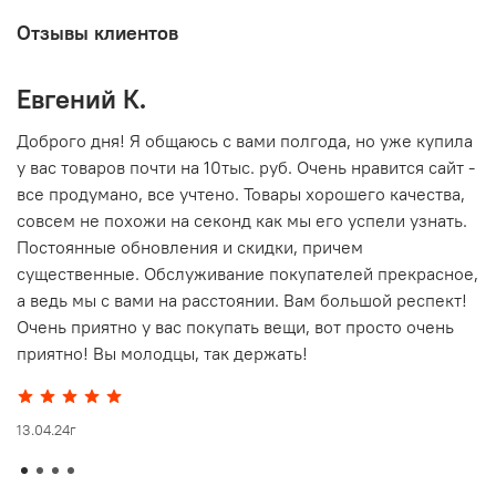
Отзывы клиентов
Евгений К.
В
то
Доброго дня! Я общаюсь с вами полгода, но уже купила
О
у вас товаров почти на 10тыс. руб. Очень нравится сайт -
г
все продумано, все учтено. Товары хорошего качества,
совсем не похожи на секонд как мы его успели узнать.
15
Постоянные обновления и скидки, причем
существенные. Обслуживание покупателей прекрасное,
а ведь мы с вами на расстоянии. Вам большой респект!
Очень приятно у вас покупать вещи, вот просто очень
приятно! Вы молодцы, так держать!
13.04.24г