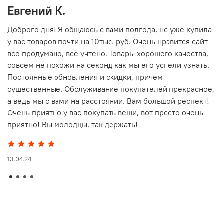
Евгений К.
В
то
Доброго дня! Я общаюсь с вами полгода, но уже купила
О
у вас товаров почти на 10тыс. руб. Очень нравится сайт -
г
все продумано, все учтено. Товары хорошего качества,
совсем не похожи на секонд как мы его успели узнать.
15
Постоянные обновления и скидки, причем
существенные. Обслуживание покупателей прекрасное,
а ведь мы с вами на расстоянии. Вам большой респект!
Очень приятно у вас покупать вещи, вот просто очень
приятно! Вы молодцы, так держать!
13.04.24г