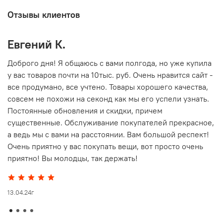
Отзывы клиентов
Евгений К.
В
то
Доброго дня! Я общаюсь с вами полгода, но уже купила
О
у вас товаров почти на 10тыс. руб. Очень нравится сайт -
г
все продумано, все учтено. Товары хорошего качества,
совсем не похожи на секонд как мы его успели узнать.
15
Постоянные обновления и скидки, причем
существенные. Обслуживание покупателей прекрасное,
а ведь мы с вами на расстоянии. Вам большой респект!
Очень приятно у вас покупать вещи, вот просто очень
приятно! Вы молодцы, так держать!
13.04.24г