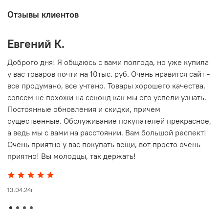
Отзывы клиентов
Евгений К.
В
то
Доброго дня! Я общаюсь с вами полгода, но уже купила
О
у вас товаров почти на 10тыс. руб. Очень нравится сайт -
г
все продумано, все учтено. Товары хорошего качества,
совсем не похожи на секонд как мы его успели узнать.
15
Постоянные обновления и скидки, причем
существенные. Обслуживание покупателей прекрасное,
а ведь мы с вами на расстоянии. Вам большой респект!
Очень приятно у вас покупать вещи, вот просто очень
приятно! Вы молодцы, так держать!
13.04.24г