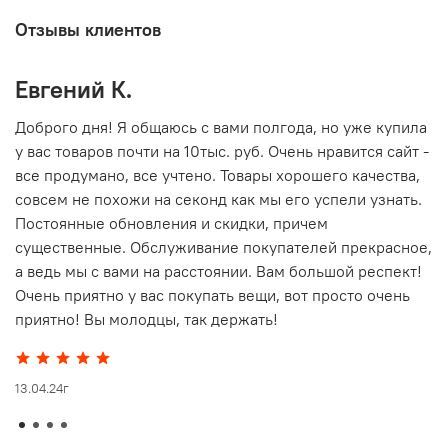
Отзывы клиентов
Евгений К.
В
то
Доброго дня! Я общаюсь с вами полгода, но уже купила
О
у вас товаров почти на 10тыс. руб. Очень нравится сайт -
г
все продумано, все учтено. Товары хорошего качества,
совсем не похожи на секонд как мы его успели узнать.
15
Постоянные обновления и скидки, причем
существенные. Обслуживание покупателей прекрасное,
а ведь мы с вами на расстоянии. Вам большой респект!
Очень приятно у вас покупать вещи, вот просто очень
приятно! Вы молодцы, так держать!
13.04.24г