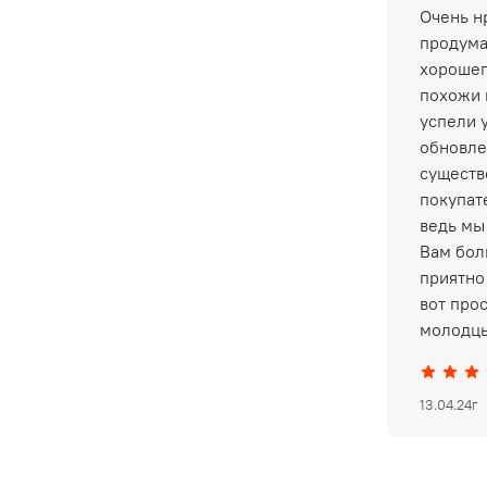
Очень нр
продума
хорошег
похожи 
успели 
обновле
существ
покупат
ведь мы
Вам бол
приятно 
вот про
молодцы
13.04.24г