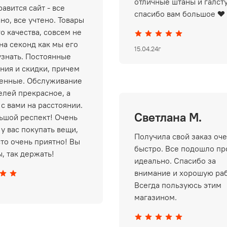
отличные штаны и галст
авится сайт - все
спасибо вам большое ❤️
но, все учтено. Товары
о качества, совсем не
на секонд как мы его
15.04.24г
узнать. Постоянные
ния и скидки, причем
енные. Обслуживание
елей прекрасное, а
 с вами на расстоянии.
Светлана М.
ьшой респект! Очень
у вас покупать вещи,
Получила свой заказ оч
сто очень приятно! Вы
быстро. Все подошло пр
, так держать!
идеально. Спасибо за
внимание и хорошую раб
Всегда пользуюсь этим
магазином.