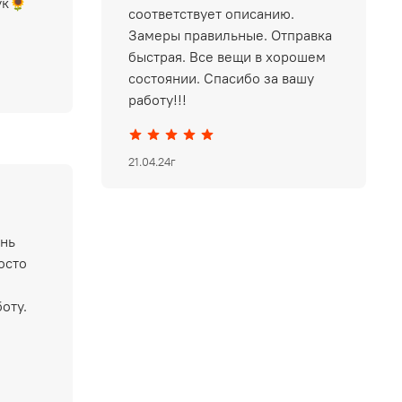
ук🌻
соответствует описанию.
Замеры правильные. Отправка
быстрая. Все вещи в хорошем
состоянии. Спасибо за вашу
работу!!!
21.04.24г
ень
осто
оту.