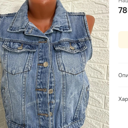
Наш
78
Оп
Хар