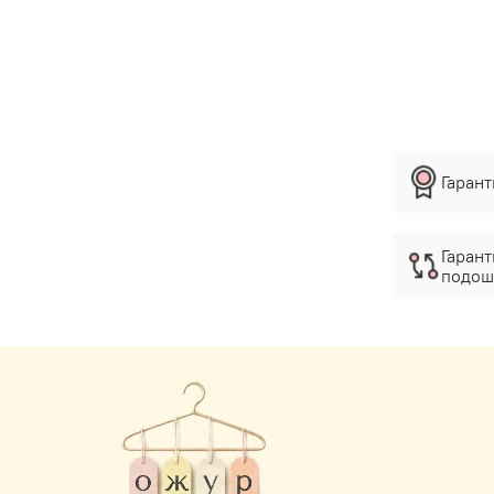
Гаран
Гарант
подош