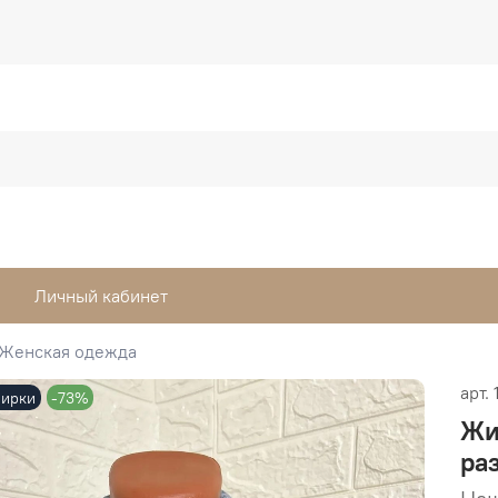
Личный кабинет
Женская одежда
арт.
бирки
-73%
Жи
ра