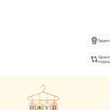
Гаран
Гарант
подош