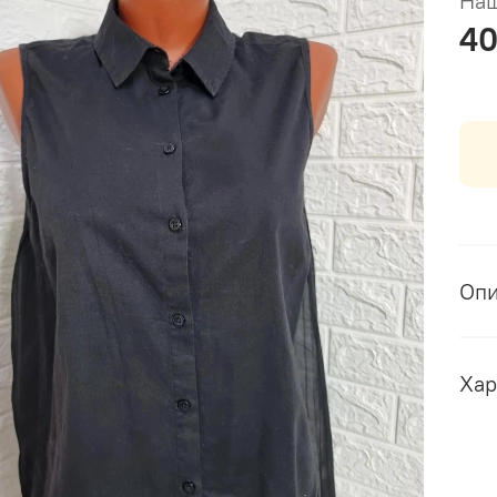
Наш
40
Оп
Хар