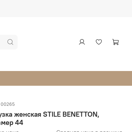
100265
узка женская STILE BENETTON,
змер 44