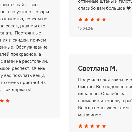
отличные штаны и галст
авится сайт - все
спасибо вам большое ❤️
но, все учтено. Товары
о качества, совсем не
на секонд как мы его
15.04.24г
узнать. Постоянные
ния и скидки, причем
енные. Обслуживание
елей прекрасное, а
 с вами на расстоянии.
Светлана М.
ьшой респект! Очень
у вас покупать вещи,
Получила свой заказ оч
сто очень приятно! Вы
быстро. Все подошло пр
, так держать!
идеально. Спасибо за
внимание и хорошую раб
Всегда пользуюсь этим
магазином.