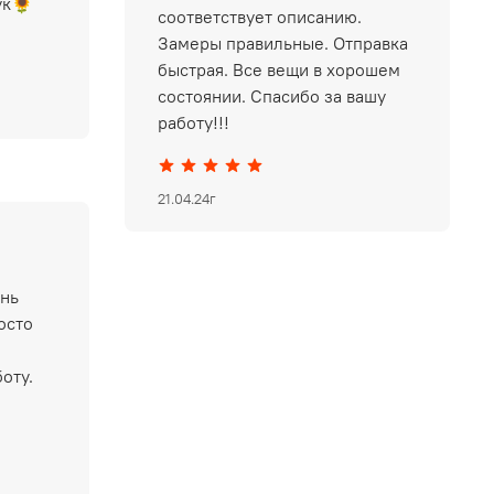
ук🌻
соответствует описанию.
Замеры правильные. Отправка
быстрая. Все вещи в хорошем
состоянии. Спасибо за вашу
работу!!!
21.04.24г
ень
осто
оту.