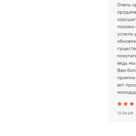
Очень нр
продума
хорошег
похожи 
успели 
обновле
существ
покупат
ведь мы
Вам бол
приятно 
вот про
молодцы
13.04.24г