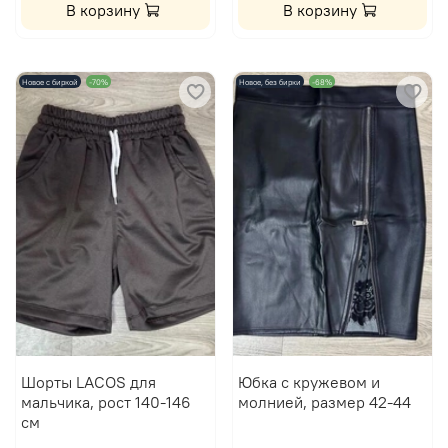
В корзину
В корзину
Новое с биркой
-70%
Новое, без бирки
-68%
Шорты LACOS для
Юбка с кружевом и
мальчика, рост 140-146
молнией, размер 42-44
см