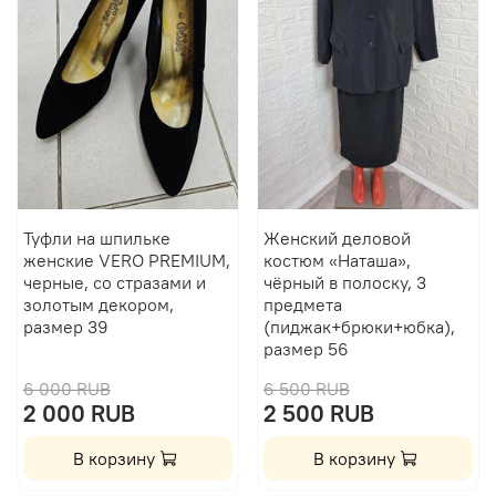
Туфли на шпильке
Женский деловой
женские VERO PREMIUM,
костюм «Наташа»,
черные, со стразами и
чёрный в полоску, 3
золотым декором,
предмета
размер 39
(пиджак+брюки+юбка),
размер 56
6 000 RUB
6 500 RUB
2 000 RUB
2 500 RUB
В корзину
В корзину