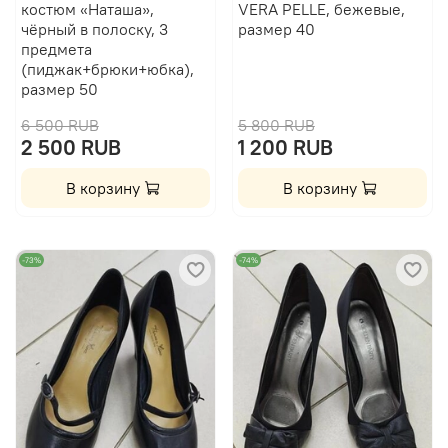
костюм «Наташа»,
VERA PELLE, бежевые,
чёрный в полоску, 3
размер 40
предмета
(пиджак+брюки+юбка),
размер 50
6 500 RUB
5 800 RUB
2 500 RUB
1 200 RUB
В корзину
В корзину
-73%
-74%