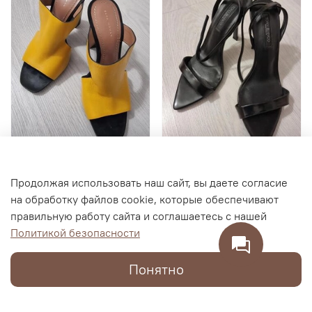
Женские босоножки
Женские туфли TONY
Продолжая использовать наш сайт, вы даете согласие
ZARA WOMAN, размер 35
BIANCO на шпильке,
на обработку файлов cookie, которые обеспечивают
размер 38
правильную работу сайта и соглашаетесь с нашей
4 500 RUB
19 000 RUB
Политикой безопасности
1 900 RUB
2 100 RUB
Понятно
В корзину
В корзину
Каталог
Поиск
Корзина
Избранное
Профиль