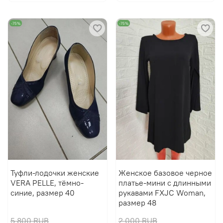
-75%
-75%
Туфли-лодочки женские
Женское базовое черное
VERA PELLE, тёмно-
платье-мини с длинными
синие, размер 40
рукавами FXJC Woman,
размер 48
5 800 RUB
2 000 RUB