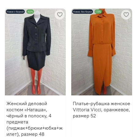
Новое с биркой
-62%
Новое, без бирки
-72%
Женский деловой
Платье-рубашка женское
костюм «Наташа»,
Vittoria Vicci, оранжевое,
чёрный в полоску, 4
размер 52
предмета
(пиджак+брюки+юбка+ж
илет), размер 48