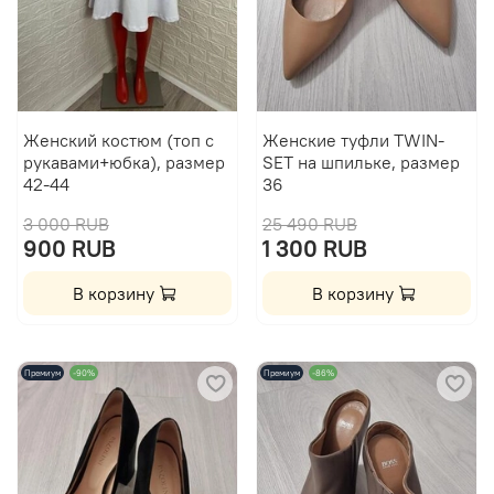
Женский костюм (топ с
Женские туфли TWIN-
рукавами+юбка), размер
SET на шпильке, размер
42-44
36
3 000 RUB
25 490 RUB
900 RUB
1 300 RUB
В корзину
В корзину
Премиум
-90%
Премиум
-86%