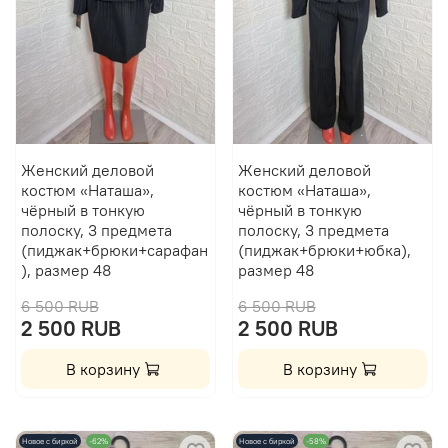
Женский деловой
Женский деловой
костюм «Наташа»,
костюм «Наташа»,
чёрный в тонкую
чёрный в тонкую
полоску, 3 предмета
полоску, 3 предмета
(пиджак+брюки+сарафан
(пиджак+брюки+юбка),
), размер 48
размер 48
6 500 RUB
6 500 RUB
2 500 RUB
2 500 RUB
В корзину
В корзину
Новое с биркой
-62%
Новое с биркой
-58%