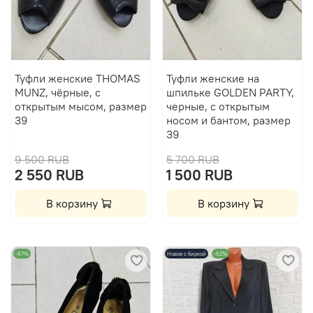
Туфли женские THOMAS
Туфли женские на
MUNZ, чёрные, с
шпильке GOLDEN PARTY,
открытым мысом, размер
черные, с открытым
39
носом и бантом, размер
39
9 500 RUB
5 700 RUB
2 550 RUB
1 500 RUB
В корзину
В корзину
-67%
Новое с биркой
-62%