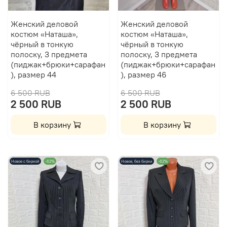
Женский деловой
Женский деловой
костюм «Наташа»,
костюм «Наташа»,
чёрный в тонкую
чёрный в тонкую
полоску, 3 предмета
полоску, 3 предмета
(пиджак+брюки+сарафан
(пиджак+брюки+сарафан
), размер 44
), размер 46
6 500 RUB
6 500 RUB
2 500 RUB
2 500 RUB
В корзину
В корзину
Новое с биркой
-62%
Новое, без бирки
-62%