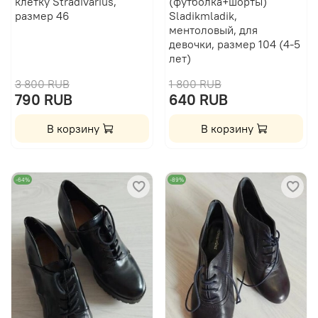
клетку Stradivarius,
(футболка+шорты)
размер 46
Sladikmladik,
ментоловый, для
девочки, размер 104 (4-5
лет)
3 800 RUB
1 800 RUB
790 RUB
640 RUB
В корзину
В корзину
-64%
-89%