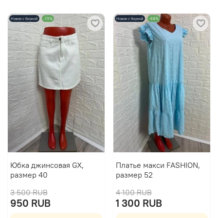
Новое с биркой
-73%
Новое с биркой
-68%
Юбка джинсовая GX,
Платье макси FASHION,
размер 40
размер 52
3 500 RUB
4 100 RUB
950 RUB
1 300 RUB