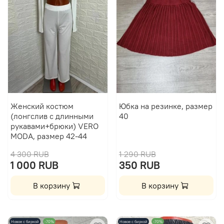
Женский костюм
Юбка на резинке, размер
(лонгслив с длинными
40
рукавами+брюки) VERO
MODA, размер 42-44
4 300 RUB
1 290 RUB
1 000 RUB
350 RUB
В корзину
В корзину
Новое с биркой
-70%
Новое с биркой
-70%