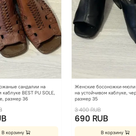
ожаные сандалии на
Женские босоножки-мюли
м каблуке BEST PU SOLE,
на устойчивом каблуке, че
е, размер 36
размер 35
B
3 400 RUB
UB
690 RUB
В корзину
В корзину