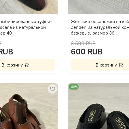
омбинированные туфли-
Женские босоножки на ка
scana из натуральной
Zenden из натуральной кож
мер 40
бежевые, размер 36
B
3 500 RUB
 RUB
600 RUB
В корзину
В корзину
-80%