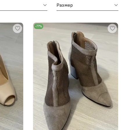
м
Размер
-77%