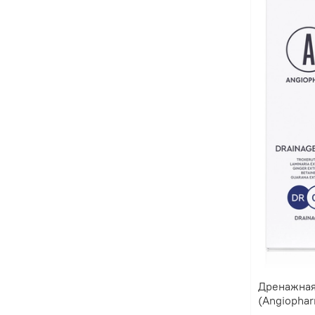
Дренажная
(Angiopha