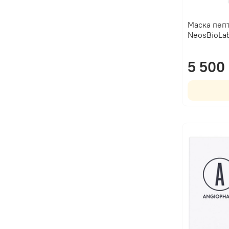
Маска пепт
NeosBioLa
5 500