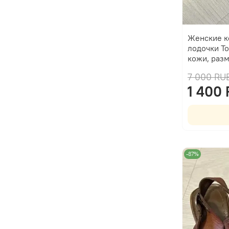
Женские к
лодочки To
кожи, раз
7 000 RU
1 400
-87%