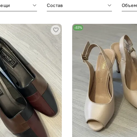
вещи
Состав
Объе
-83%