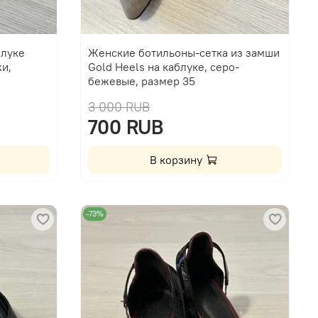
блуке
Женские ботильоны-сетка из замши
и,
Gold Heels на каблуке, серо-
бежевые, размер 35
3 000 RUB
700 RUB
В корзину
-73%