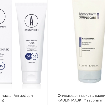
 маска| Ангиофарм
Очищающая маска на каол
rm)
KAOLIN MASK| Mesopharm