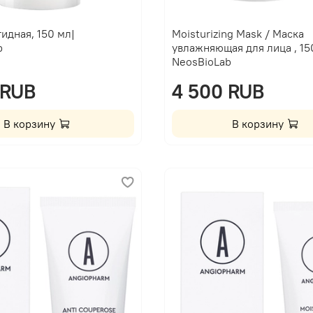
идная, 150 мл|
Moisturizing Mask / Маска
b
увлажняющая для лица , 15
NeosBioLab
 RUB
4 500 RUB
В корзину
В корзину