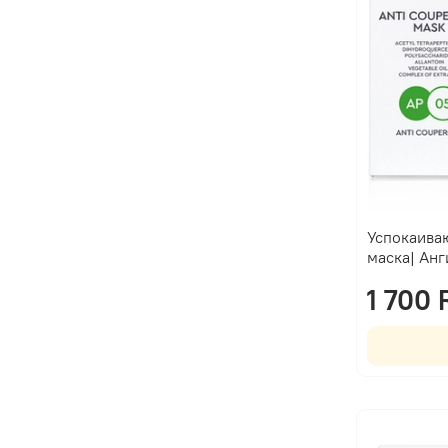
Успокаива
маска| Ан
1 700