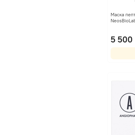
Маска пепт
NeosBioLa
5 500