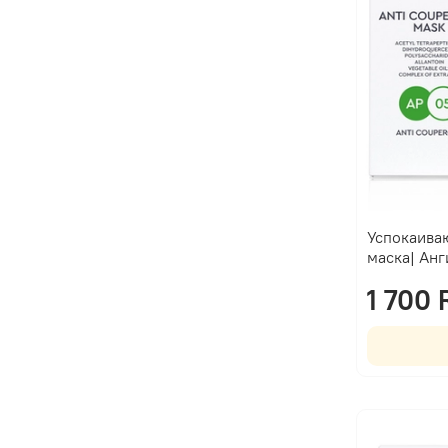
Успокаива
маска| Ан
1 700