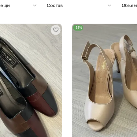
вещи
Состав
Объе
-83%