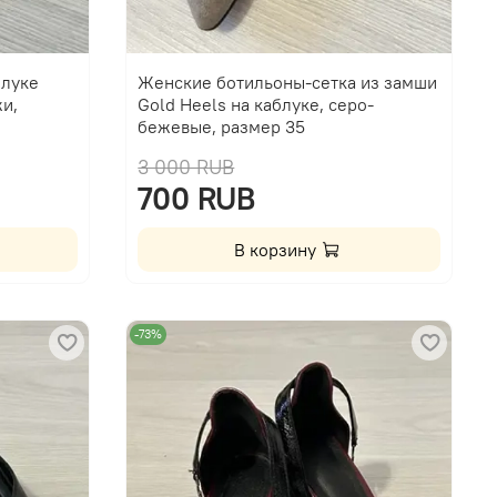
блуке
Женские ботильоны-сетка из замши
и,
Gold Heels на каблуке, серо-
бежевые, размер 35
3 000 RUB
700 RUB
В корзину
-73%