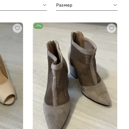
м
Размер
-77%