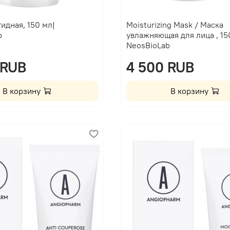
идная, 150 мл|
Moisturizing Mask / Маска
b
увлажняющая для лица , 15
NeosBioLab
 RUB
4 500 RUB
В корзину
В корзину