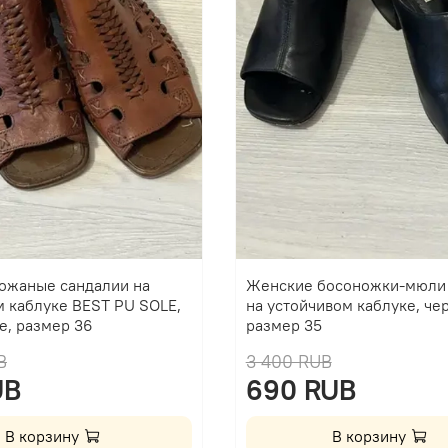
ожаные сандалии на
Женские босоножки-мюли
м каблуке BEST PU SOLE,
на устойчивом каблуке, че
е, размер 36
размер 35
B
3 400 RUB
UB
690 RUB
В корзину
В корзину