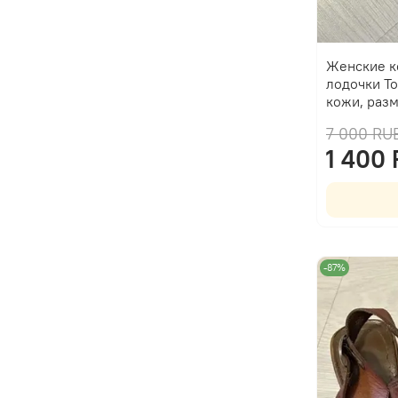
Женские к
лодочки To
кожи, раз
7 000 RU
1 400
-87%