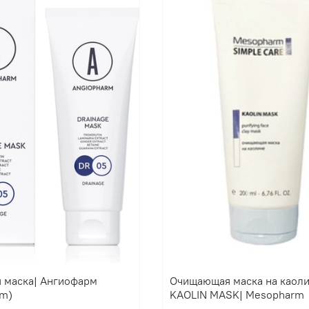
 маска| Ангиофарм
Очищающая маска на каол
rm)
KAOLIN MASK| Mesopharm