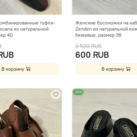
омбинированные туфли-
Женские босоножки на ка
scana из натуральной
Zenden из натуральной кож
мер 40
бежевые, размер 36
B
3 500 RUB
 RUB
600 RUB
В корзину
В корзину
-80%