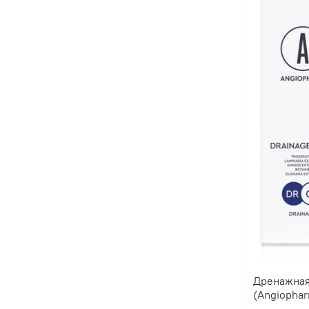
Дренажная
(Angiopha