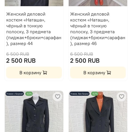
Женский деловой
Женский деловой
костюм «Наташа»,
костюм «Наташа»,
чёрный в тонкую
чёрный в тонкую
полоску, 3 предмета
полоску, 3 предмета
(пиджак+брюки+сарафан
(пиджак+брюки+сарафан
), размер 44
), размер 46
6 500 RUB
6 500 RUB
2 500 RUB
2 500 RUB
В корзину
В корзину
Новое с биркой
-62%
Новое, без бирки
-62%