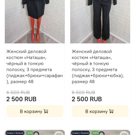
Женский деловой
Женский деловой
костюм «Наташа»,
костюм «Наташа»,
чёрный в тонкую
чёрный в тонкую
полоску, 3 предмета
полоску, 3 предмета
(пиджак+брюки+сарафан
(пиджак+брюки+юбка),
), размер 48
размер 48
6 500 RUB
6 500 RUB
2 500 RUB
2 500 RUB
В корзину
В корзину
Новое с биркой
-62%
Новое с биркой
-58%