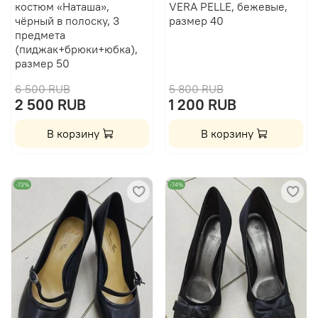
костюм «Наташа»,
VERA PELLE, бежевые,
чёрный в полоску, 3
размер 40
предмета
(пиджак+брюки+юбка),
размер 50
6 500 RUB
5 800 RUB
2 500 RUB
1 200 RUB
В корзину
В корзину
-73%
-74%