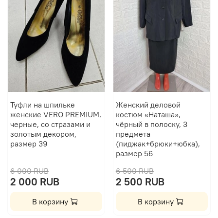
Туфли на шпильке
Женский деловой
женские VERO PREMIUM,
костюм «Наташа»,
черные, со стразами и
чёрный в полоску, 3
золотым декором,
предмета
размер 39
(пиджак+брюки+юбка),
размер 56
6 000 RUB
6 500 RUB
2 000 RUB
2 500 RUB
В корзину
В корзину