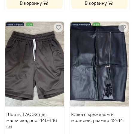
В корзину
В корзину
Новое с биркой
-70%
Новое, без бирки
-68%
Шорты LACOS для
Юбка с кружевом и
мальчика, рост 140-146
молнией, размер 42-44
см