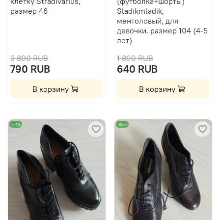
клетку Stradivarius,
(футболка+шорты)
размер 46
Sladikmladik,
ментоловый, для
девочки, размер 104 (4-5
лет)
3 800 RUB
1 800 RUB
790 RUB
640 RUB
В корзину
В корзину
-64%
-89%