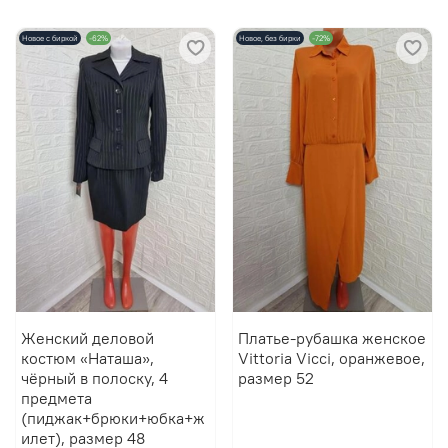
Новое с биркой
-62%
Новое, без бирки
-72%
Женский деловой
Платье-рубашка женское
костюм «Наташа»,
Vittoria Vicci, оранжевое,
чёрный в полоску, 4
размер 52
предмета
(пиджак+брюки+юбка+ж
илет), размер 48