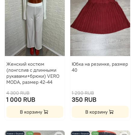
Женский костюм
Юбка на резинке, размер
(лонгслив с длинными
40
рукавами+брюки) VERO
MODA, размер 42-44
4 300 RUB
1 290 RUB
1 000 RUB
350 RUB
В корзину
В корзину
Новое с биркой
-70%
Новое с биркой
-70%