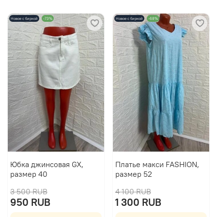
Новое с биркой
-73%
Новое с биркой
-68%
Юбка джинсовая GX,
Платье макси FASHION,
размер 40
размер 52
3 500 RUB
4 100 RUB
950 RUB
1 300 RUB