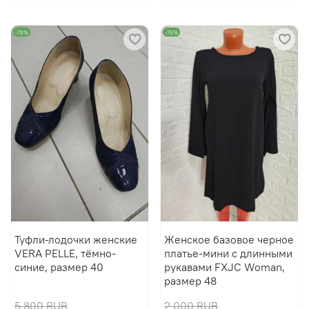
-75%
-75%
Туфли-лодочки женские
Женское базовое черное
VERA PELLE, тёмно-
платье-мини с длинными
синие, размер 40
рукавами FXJC Woman,
размер 48
5 800 RUB
2 000 RUB