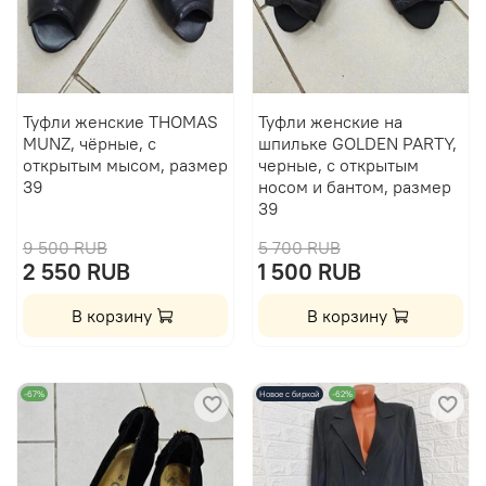
Туфли женские THOMAS
Туфли женские на
MUNZ, чёрные, с
шпильке GOLDEN PARTY,
открытым мысом, размер
черные, с открытым
39
носом и бантом, размер
39
9 500 RUB
5 700 RUB
2 550 RUB
1 500 RUB
В корзину
В корзину
-67%
Новое с биркой
-62%