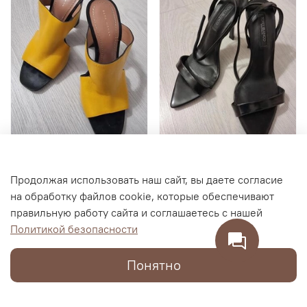
Женские босоножки
Женские туфли TONY
Продолжая использовать наш сайт, вы даете согласие
ZARA WOMAN, размер 35
BIANCO на шпильке,
на обработку файлов cookie, которые обеспечивают
размер 38
правильную работу сайта и соглашаетесь с нашей
4 500 RUB
19 000 RUB
Политикой безопасности
1 900 RUB
2 100 RUB
Понятно
В корзину
В корзину
Каталог
Поиск
Корзина
Избранное
Профиль