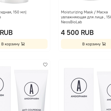
идная, 150 мл|
Moisturizing Mask / Маска
b
увлажняющая для лица , 15
NeosBioLab
 RUB
4 500 RUB
В корзину
В корзину