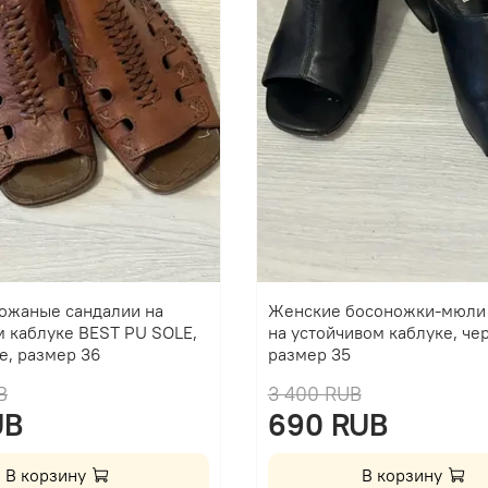
ожаные сандалии на
Женские босоножки-мюли
м каблуке BEST PU SOLE,
на устойчивом каблуке, че
е, размер 36
размер 35
B
3 400 RUB
UB
690 RUB
В корзину
В корзину