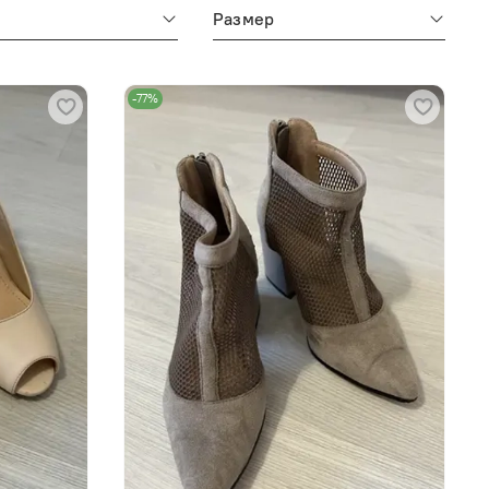
м
Размер
-77%