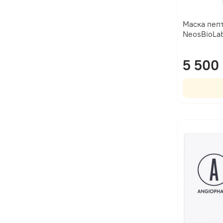
Маска пепт
NeosBioLa
5 500