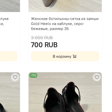
блуке
Женские ботильоны-сетка из замши
и,
Gold Heels на каблуке, серо-
бежевые, размер 35
3 000 RUB
700 RUB
В корзину
-73%