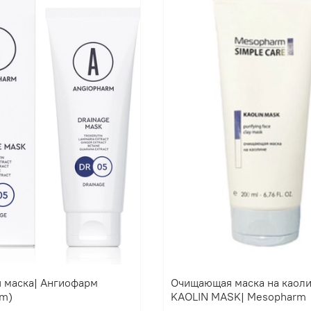
 маска| Ангиофарм
Очищающая маска на каол
rm)
KAOLIN MASK| Mesopharm