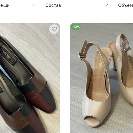
вещи
Состав
Объе
-83%