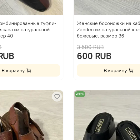
омбинированные туфли-
Женские босоножки на ка
scana из натуральной
Zenden из натуральной кож
мер 40
бежевые, размер 36
B
3 500 RUB
 RUB
600 RUB
В корзину
В корзину
-80%