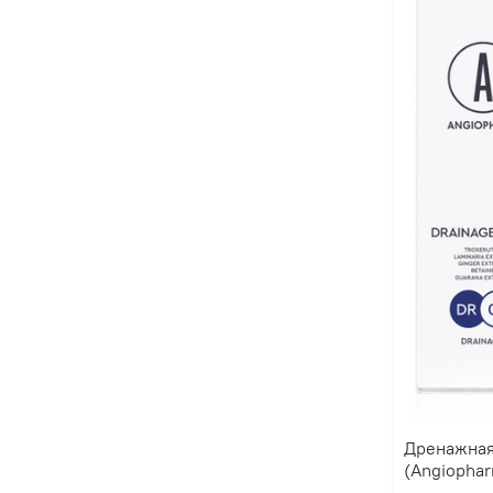
Дренажная
(Angiopha