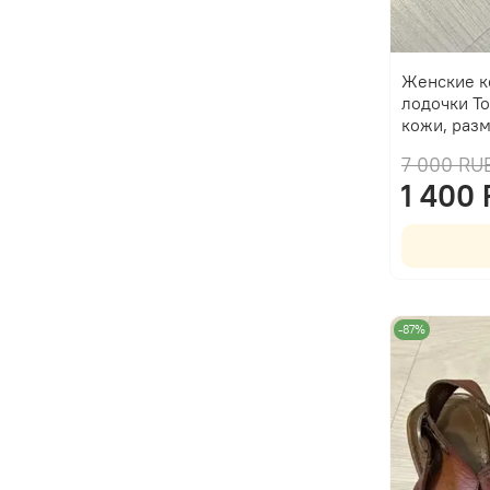
Женские к
лодочки To
кожи, раз
7 000 RU
1 400
-87%