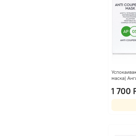
Успокаива
маска| Ан
1 700