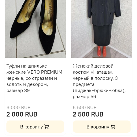
Туфли на шпильке
Женский деловой
женские VERO PREMIUM,
костюм «Наташа»,
черные, со стразами и
чёрный в полоску, 3
золотым декором,
предмета
размер 39
(пиджак+брюки+юбка),
размер 56
6 000 RUB
6 500 RUB
2 000 RUB
2 500 RUB
В корзину
В корзину