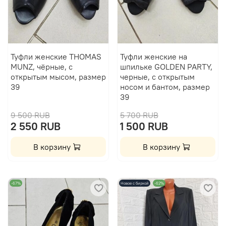
Туфли женские THOMAS
Туфли женские на
MUNZ, чёрные, с
шпильке GOLDEN PARTY,
открытым мысом, размер
черные, с открытым
39
носом и бантом, размер
39
9 500 RUB
5 700 RUB
2 550 RUB
1 500 RUB
В корзину
В корзину
-67%
Новое с биркой
-62%