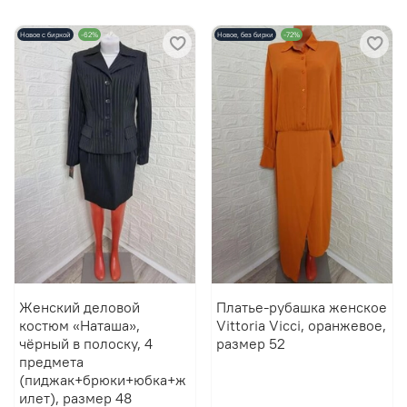
Новое с биркой
-62%
Новое, без бирки
-72%
Женский деловой
Платье-рубашка женское
костюм «Наташа»,
Vittoria Vicci, оранжевое,
чёрный в полоску, 4
размер 52
предмета
(пиджак+брюки+юбка+ж
илет), размер 48