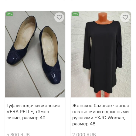
-75%
-75%
Туфли-лодочки женские
Женское базовое черное
VERA PELLE, тёмно-
платье-мини с длинными
синие, размер 40
рукавами FXJC Woman,
размер 48
5 800 RUB
2 000 RUB