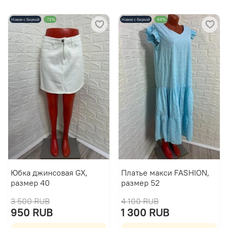
Новое с биркой
-73%
Новое с биркой
-68%
Юбка джинсовая GX,
Платье макси FASHION,
размер 40
размер 52
3 500 RUB
4 100 RUB
950 RUB
1 300 RUB