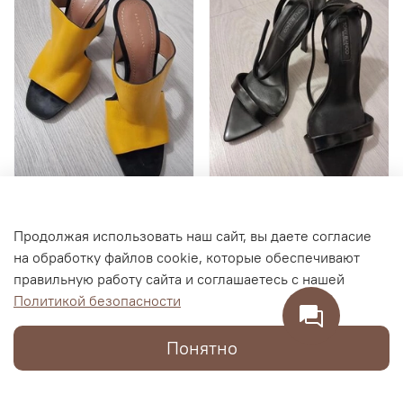
Женские босоножки
Женские туфли TONY
Продолжая использовать наш сайт, вы даете согласие
ZARA WOMAN, размер 35
BIANCO на шпильке,
на обработку файлов cookie, которые обеспечивают
размер 38
правильную работу сайта и соглашаетесь с нашей
4 500 RUB
19 000 RUB
Политикой безопасности
1 900 RUB
2 100 RUB
Понятно
В корзину
В корзину
Каталог
Поиск
Корзина
Избранное
Профиль