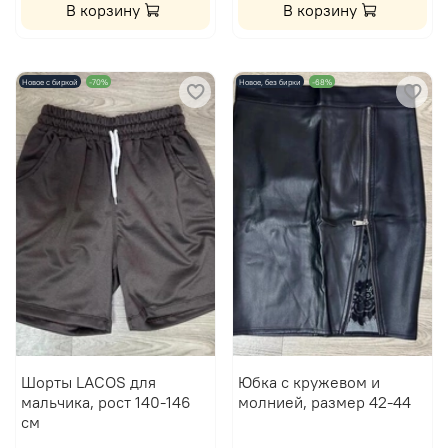
В корзину
В корзину
Новое с биркой
-70%
Новое, без бирки
-68%
Шорты LACOS для
Юбка с кружевом и
мальчика, рост 140-146
молнией, размер 42-44
см