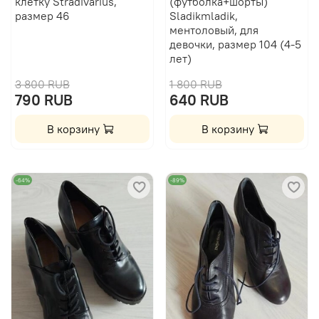
клетку Stradivarius,
(футболка+шорты)
размер 46
Sladikmladik,
ментоловый, для
девочки, размер 104 (4-5
лет)
3 800 RUB
1 800 RUB
790 RUB
640 RUB
В корзину
В корзину
-64%
-89%