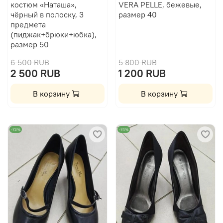
костюм «Наташа»,
VERA PELLE, бежевые,
чёрный в полоску, 3
размер 40
предмета
(пиджак+брюки+юбка),
размер 50
6 500 RUB
5 800 RUB
2 500 RUB
1 200 RUB
В корзину
В корзину
-73%
-74%