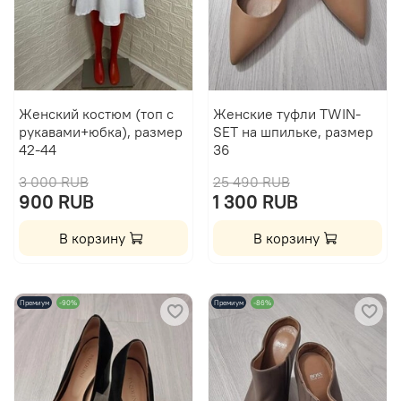
Женский костюм (топ с
Женские туфли TWIN-
рукавами+юбка), размер
SET на шпильке, размер
42-44
36
3 000 RUB
25 490 RUB
900 RUB
1 300 RUB
В корзину
В корзину
Премиум
-90%
Премиум
-86%