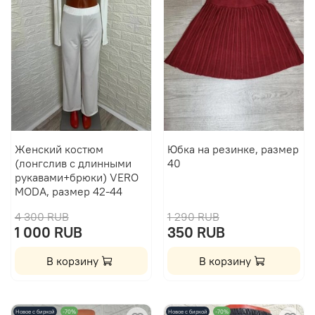
Женский костюм
Юбка на резинке, размер
(лонгслив с длинными
40
рукавами+брюки) VERO
MODA, размер 42-44
4 300 RUB
1 290 RUB
1 000 RUB
350 RUB
В корзину
В корзину
Новое с биркой
-70%
Новое с биркой
-70%