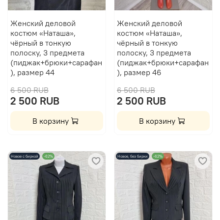
Женский деловой
Женский деловой
костюм «Наташа»,
костюм «Наташа»,
чёрный в тонкую
чёрный в тонкую
полоску, 3 предмета
полоску, 3 предмета
(пиджак+брюки+сарафан
(пиджак+брюки+сарафан
), размер 44
), размер 46
6 500 RUB
6 500 RUB
2 500 RUB
2 500 RUB
В корзину
В корзину
Новое с биркой
-62%
Новое, без бирки
-62%