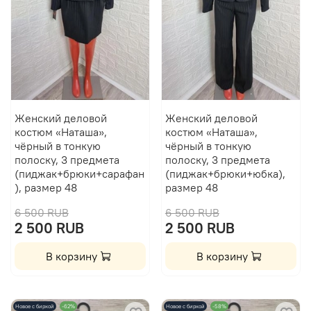
Женский деловой
Женский деловой
костюм «Наташа»,
костюм «Наташа»,
чёрный в тонкую
чёрный в тонкую
полоску, 3 предмета
полоску, 3 предмета
(пиджак+брюки+сарафан
(пиджак+брюки+юбка),
), размер 48
размер 48
6 500 RUB
6 500 RUB
2 500 RUB
2 500 RUB
В корзину
В корзину
Новое с биркой
-62%
Новое с биркой
-58%