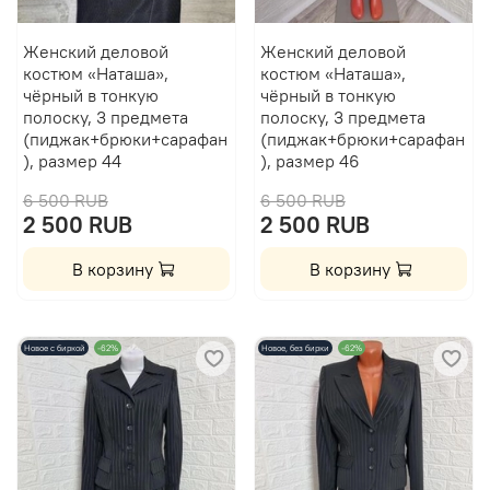
Женский деловой
Женский деловой
костюм «Наташа»,
костюм «Наташа»,
чёрный в тонкую
чёрный в тонкую
полоску, 3 предмета
полоску, 3 предмета
(пиджак+брюки+сарафан
(пиджак+брюки+сарафан
), размер 44
), размер 46
6 500 RUB
6 500 RUB
2 500 RUB
2 500 RUB
В корзину
В корзину
Новое с биркой
-62%
Новое, без бирки
-62%