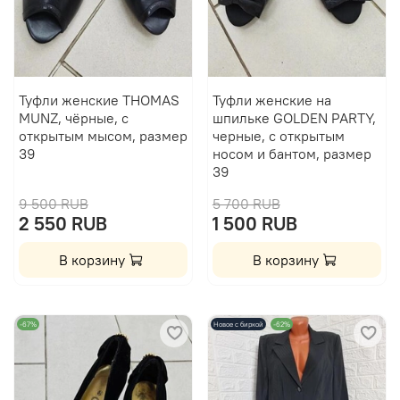
Туфли женские THOMAS
Туфли женские на
MUNZ, чёрные, с
шпильке GOLDEN PARTY,
открытым мысом, размер
черные, с открытым
39
носом и бантом, размер
39
9 500 RUB
5 700 RUB
2 550 RUB
1 500 RUB
В корзину
В корзину
-67%
Новое с биркой
-62%