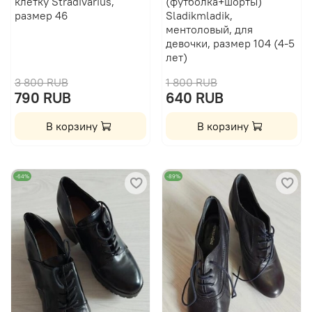
клетку Stradivarius,
(футболка+шорты)
размер 46
Sladikmladik,
ментоловый, для
девочки, размер 104 (4-5
лет)
3 800 RUB
1 800 RUB
790 RUB
640 RUB
В корзину
В корзину
-64%
-89%