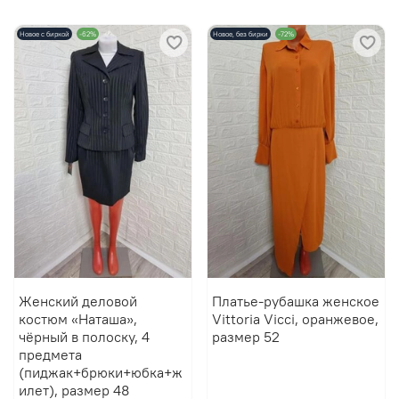
Новое с биркой
-62%
Новое, без бирки
-72%
Женский деловой
Платье-рубашка женское
костюм «Наташа»,
Vittoria Vicci, оранжевое,
чёрный в полоску, 4
размер 52
предмета
(пиджак+брюки+юбка+ж
илет), размер 48