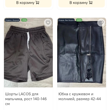
В корзину
В корзину
Новое с биркой
-70%
Новое, без бирки
-68%
Шорты LACOS для
Юбка с кружевом и
мальчика, рост 140-146
молнией, размер 42-44
см