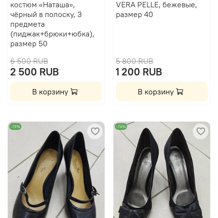
костюм «Наташа»,
VERA PELLE, бежевые,
чёрный в полоску, 3
размер 40
предмета
(пиджак+брюки+юбка),
размер 50
6 500 RUB
5 800 RUB
2 500 RUB
1 200 RUB
В корзину
В корзину
-73%
-74%