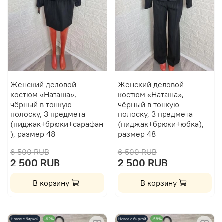
Женский деловой
Женский деловой
костюм «Наташа»,
костюм «Наташа»,
чёрный в тонкую
чёрный в тонкую
полоску, 3 предмета
полоску, 3 предмета
(пиджак+брюки+сарафан
(пиджак+брюки+юбка),
), размер 48
размер 48
6 500 RUB
6 500 RUB
2 500 RUB
2 500 RUB
В корзину
В корзину
Новое с биркой
-62%
Новое с биркой
-58%