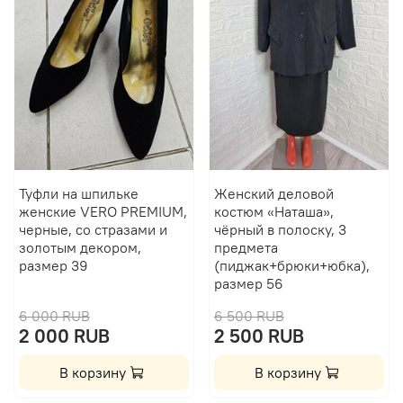
Туфли на шпильке
Женский деловой
женские VERO PREMIUM,
костюм «Наташа»,
черные, со стразами и
чёрный в полоску, 3
золотым декором,
предмета
размер 39
(пиджак+брюки+юбка),
размер 56
6 000 RUB
6 500 RUB
2 000 RUB
2 500 RUB
В корзину
В корзину