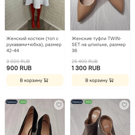
Женский костюм (топ с
Женские туфли TWIN-
рукавами+юбка), размер
SET на шпильке, размер
42-44
36
3 000 RUB
25 490 RUB
900 RUB
1 300 RUB
В корзину
В корзину
Премиум
-90%
Премиум
-86%