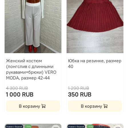
Женский костюм
Юбка на резинке, размер
(лонгслив с длинными
40
рукавами+брюки) VERO
MODA, размер 42-44
4 300 RUB
1 290 RUB
1 000 RUB
350 RUB
В корзину
В корзину
Новое с биркой
-70%
Новое с биркой
-70%