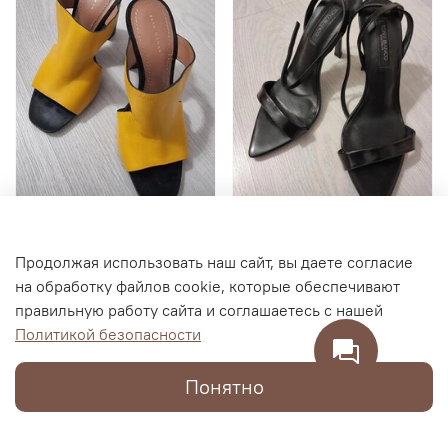
Женские босоножки
Женские туфли TONY
Продолжая использовать наш сайт, вы даете согласие
ZARA WOMAN, размер 35
BIANCO на шпильке,
на обработку файлов cookie, которые обеспечивают
размер 38
правильную работу сайта и соглашаетесь с нашей
4 500 RUB
19 000 RUB
Политикой безопасности
1 900 RUB
2 100 RUB
Понятно
В корзину
В корзину
Каталог
Поиск
Корзина
Избранное
Профиль