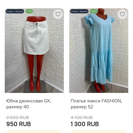
Новое с биркой
-73%
Новое с биркой
-68%
Юбка джинсовая GX,
Платье макси FASHION,
размер 40
размер 52
3 500 RUB
4 100 RUB
950 RUB
1 300 RUB