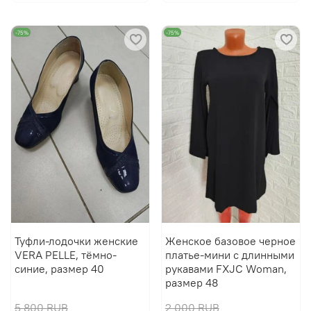
-75%
-75%
Туфли-лодочки женские
Женское базовое черное
VERA PELLE, тёмно-
платье-мини с длинными
синие, размер 40
рукавами FXJC Woman,
размер 48
5 800 RUB
2 000 RUB