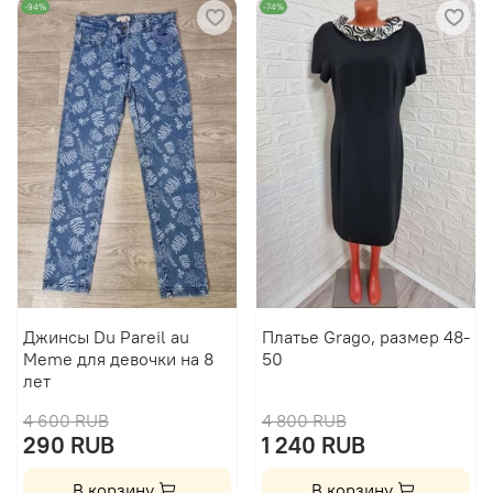
-94%
-74%
Джинсы Du Pareil au
Платье Grago, размер 48-
Meme для девочки на 8
50
лет
4 600 RUB
4 800 RUB
290 RUB
1 240 RUB
В корзину
В корзину