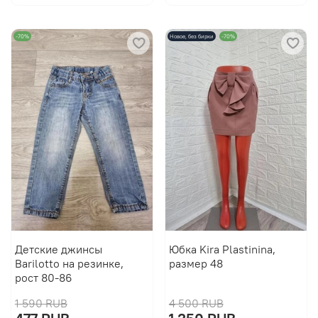
-70%
Новое, без бирки
-70%
Детские джинсы
Юбка Kira Plastinina,
Barilotto на резинке,
размер 48
рост 80-86
1 590 RUB
4 500 RUB