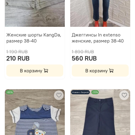
Женские шорты KangDa,
Джеггинсы In extenso
размер 38-40
женские, размер 38-40
1 190 RUB
1 890 RUB
210 RUB
560 RUB
В корзину
В корзину
-86%
Новое с биркой
-70%