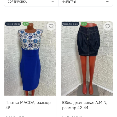
СОРТИРОВКА
ФИЛЬТРЫ
Новое с биркой
-67%
Новое, без бирки
-73%
Платье MAGDA, размер
Юбка джинсовая A.M.N,
46
размер 42-44
4 590 RUB
2 200 RUB