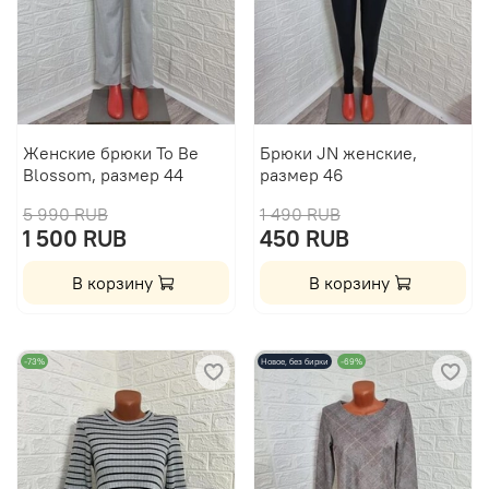
Женские брюки To Be
Брюки JN женские,
Blossom, размер 44
размер 46
5 990 RUB
1 490 RUB
1 500 RUB
450 RUB
В корзину
В корзину
-73%
Новое, без бирки
-69%