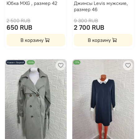
Юбка MXG , размер 42
Джинсы Levis мужские,
размер 46
2 500 RUB
9 300 RUB
650 RUB
2 700 RUB
В корзину
В корзину
Новое с биркой
-69%
-71%