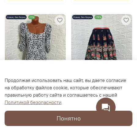
Новое, без бирки
-71%
Новое, без бирки
-78%
Продолжая использовать наш сайт, вы даете согласие
на обработку файлов cookie, которые обеспечивают
правильную работу сайта и соглашаетесь с нашей
Политикой безопасности
Платье Marsi Marsianova,
Юбка с принтом, размер
размер 46-48
40
Понятно
5 490 RUB
1 990 RUB
1 590 RUB
440 RUB
Каталог
Поиск
Корзина
Избранное
Профиль