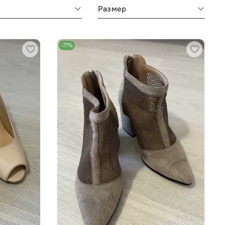
м
Размер
-77%