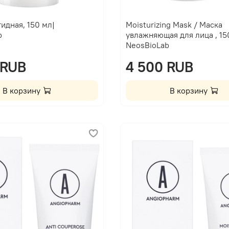
идная, 150 мл|
Moisturizing Mask / Маска
b
увлажняющая для лица , 15
NeosBioLab
 RUB
4 500 RUB
В корзину
В корзину