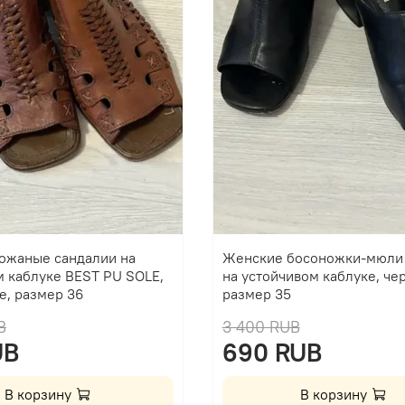
ожаные сандалии на
Женские босоножки-мюли
м каблуке BEST PU SOLE,
на устойчивом каблуке, че
е, размер 36
размер 35
B
3 400 RUB
UB
690 RUB
В корзину
В корзину