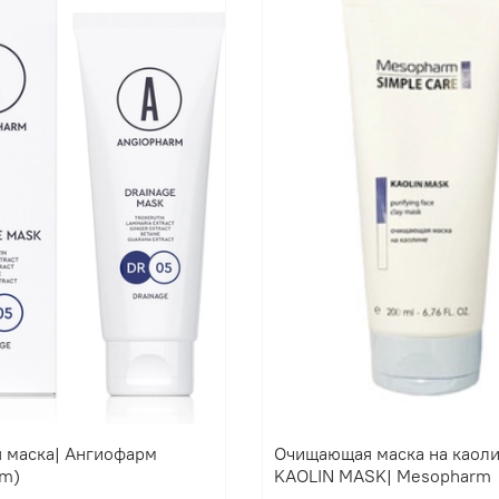
 маска| Ангиофарм
Очищающая маска на каол
rm)
KAOLIN MASK| Mesopharm