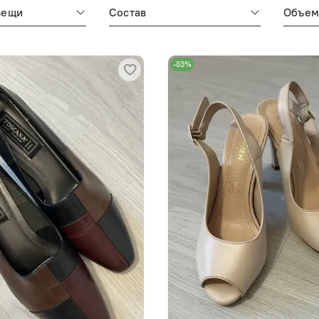
вещи
Состав
Объе
-83%