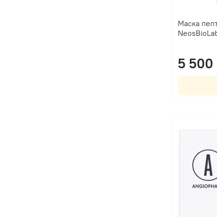
Маска пепт
NeosBioLa
5 500