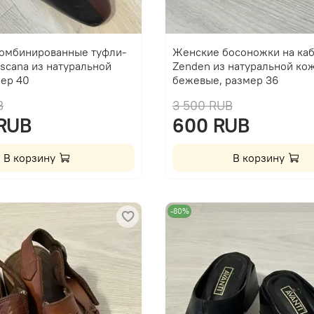
омбинированные туфли-
Женские босоножки на ка
scana из натуральной
Zenden из натуральной кож
мер 40
бежевые, размер 36
B
3 500 RUB
 RUB
600 RUB
В корзину
В корзину
-80%