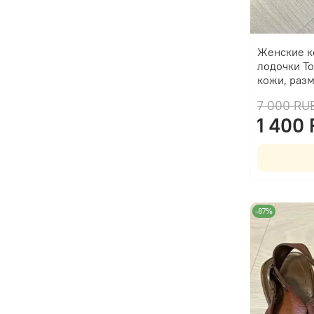
Женские к
лодочки To
кожи, раз
7 000 RU
1 400
-87%