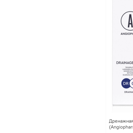
Дренажная
(Angiopha