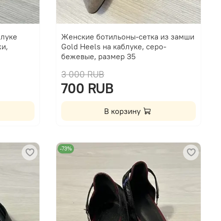
блуке
Женские ботильоны-сетка из замши
и,
Gold Heels на каблуке, серо-
бежевые, размер 35
3 000 RUB
700 RUB
В корзину
-73%