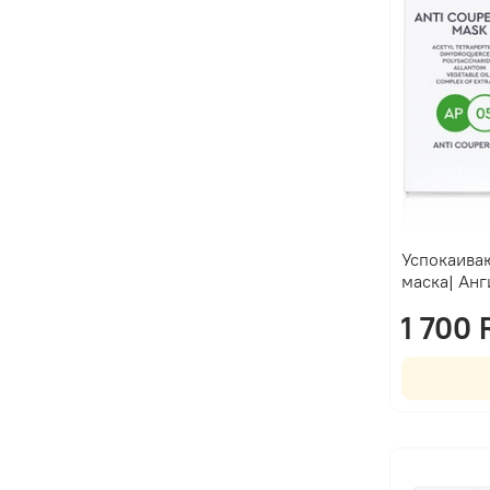
Успокаива
маска| Ан
1 700